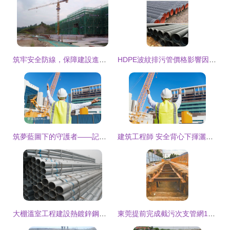
筑牢安全防線，保障建設進程——縣建設工程質量安全監督站扎實開展建筑工地疫情防控工作紀實
HDPE波紋排污管價格影響因素及其在建設工程施工中的應用
筑夢藍圖下的守護者——記建筑工地的工程師與建設者們
建筑工程師 安全背心下揮灑汗水的建設者
大棚溫室工程建設熱鍍鋅鋼管價格與施工全解析
東莞提前完成截污次支管網1300公里建設任務，助力水環境治理新飛躍