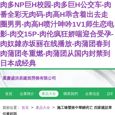
肉多NP巨H校园-肉多巨H公交车-肉
番全彩无肉码-肉高H乖含着出去走
圈男男-肉高H喷汁呻吟1V1师生恋电
影-肉交15P-肉伦疯狂娇喘迎合受孕-
肉奴隷赤坂丽在线播放-肉蒲团春到
肉蒲团冬重燃-肉蒲团从国内封禁到
日本成经典
重慶盛洪辰建筑勞務有限公司
首頁
企業簡介
產品大全
聯系我們
企業信息
訪客
>
>
當前位置：
首頁
產品大全
施工噪聲致中華鱘死亡 四家建設單
位被起訴