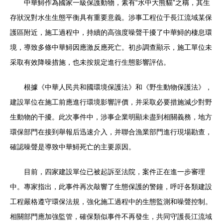
中華鱘作為國家一級保護動物，素有“水中大熊貓”之稱，其生
存狀況對水生生態平衡具有重要意義。涉事工程位于長江流域某保
護區附近，施工過程中，持續的高強度噪聲干擾了中華鱘的棲息環
境，導致多條中華鱘因應激反應死亡。初步調查顯示，施工單位未
采取有效降噪措施，也未按規定進行生態影響評估。
根據《中華人民共和國環境保護法》和《野生動物保護法》，
建設單位在施工前應進行環境影響評價，并采取必要措施減少對野
生動物的干擾。此次事件中，涉事企業明顯未盡到相關義務，地方
環保部門在接到舉報后迅速介入，并聯合漁業部門進行現場勘查，
確認噪聲是導致中華鱘死亡的主要原因。
目前，四家建設單位已被起訴至法院，案件正在進一步審理
中。專家指出，此事件再次敲響了生態保護的警鐘，呼吁各類建設
工程嚴格遵守環保法規，強化施工過程中的生態監測和噪聲控制。
相關部門應加強監管，確保類似事件不再發生，共同守護長江流域