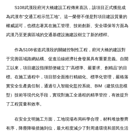
S108武漢段府河大橋建設工程傳來喜訊，該項目正式獲批成
為武漢市“交通工程示范工地”。這一榮譽不僅是對項目建設質量的
權威認可，也標志著其在施工管理、技術創新、安全環保等方面為
武漢乃至更廣區域的交通基礎設施建設樹立了新的標桿。
作為S108省道武漢段的關鍵控制性工程，府河大橋的建設對
于完善區域路網結構、促進沿線經濟社會發展具有重要意義。自開
工以來，項目建設指揮部便確立了“高標準、嚴要求、創精品”的目
標。在施工過程中，項目部全面推行精細化、標準化管理，嚴格落
實安全生產責任制，通過引入智能化監控系統、BIM（建筑信息模
型）技術等現代化手段，實現對施工全過程的精準管控，有效提升
了工程質量和效率。
在安全文明施工方面，工地現場布局科學合理，材料堆放整齊
有序，降塵降噪措施到位，最大程度減少了對周邊環境和居民生活