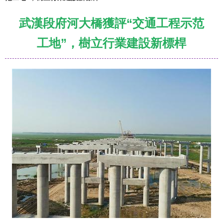
武漢段府河大橋獲評“交通工程示范
工地”，樹立行業建設新標桿