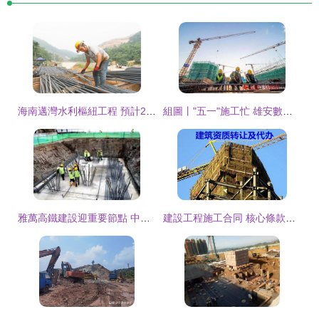
海南邁灣水利樞紐工程 預計2024年底建成，譜寫水利新篇章
組圖丨"五一"施工忙 雄安數萬建設者堅守崗位 建設工程施工
雅萬高鐵建設迎重要節點 中鐵四局成功預制首榀箱梁
建設工程施工合同 核心條款與實踐要點