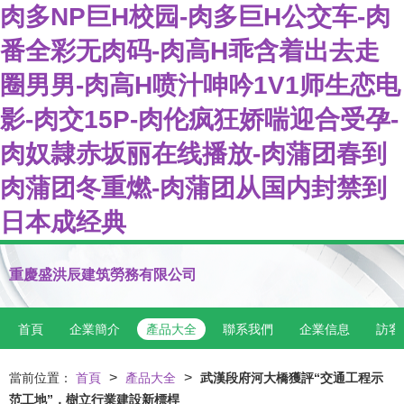
肉多NP巨H校园-肉多巨H公交车-肉
番全彩无肉码-肉高H乖含着出去走
圈男男-肉高H喷汁呻吟1V1师生恋电
影-肉交15P-肉伦疯狂娇喘迎合受孕-
肉奴隷赤坂丽在线播放-肉蒲团春到
肉蒲团冬重燃-肉蒲团从国内封禁到
日本成经典
重慶盛洪辰建筑勞務有限公司
首頁
企業簡介
產品大全
聯系我們
企業信息
訪客
>
>
當前位置：
首頁
產品大全
武漢段府河大橋獲評“交通工程示
范工地”，樹立行業建設新標桿