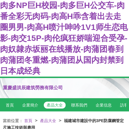
肉多NP巨H校园-肉多巨H公交车-肉
番全彩无肉码-肉高H乖含着出去走
圈男男-肉高H喷汁呻吟1V1师生恋电
影-肉交15P-肉伦疯狂娇喘迎合受孕-
肉奴隷赤坂丽在线播放-肉蒲团春到
肉蒲团冬重燃-肉蒲团从国内封禁到
日本成经典
重慶盛洪辰建筑勞務有限公司
首頁
企業簡介
產品大全
聯系我們
企業信息
訪客
>
>
當前位置：
首頁
產品大全
福建城市建設中的3PE防腐鋼管定
尺施工技術與應用