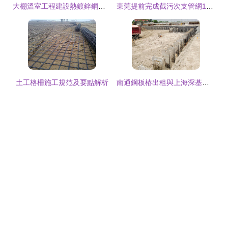
大棚溫室工程建設熱鍍鋅鋼管價格與施工全解析
東莞提前完成截污次支管網1300公里建設任務，助力水環境治理新飛躍
土工格柵施工規范及要點解析
南通鋼板樁出租與上海深基坑工程 建邦建設的專業施工解決方案